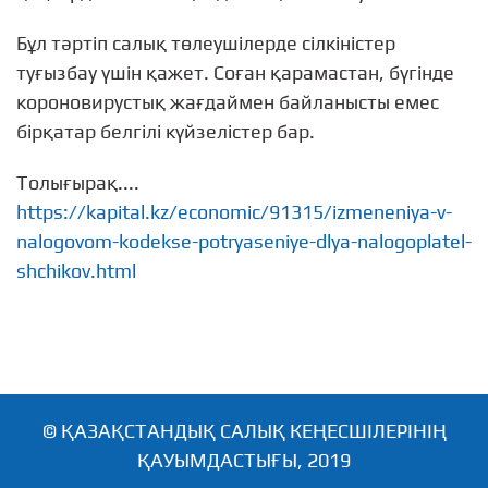
Бұл тәртіп салық төлеушілерде сілкіністер
туғызбау үшін қажет. Соған қарамастан, бүгінде
короновирустық жағдаймен байланысты емес
бірқатар белгілі күйзелістер бар.
Толығырақ....
https://kapital.kz/economic/91315/izmeneniya-v-
nalogovom-kodekse-potryaseniye-dlya-nalogoplatel-
shchikov.html
© ҚАЗАҚСТАНДЫҚ САЛЫҚ КЕҢЕСШІЛЕРІНІҢ
ҚАУЫМДАСТЫҒЫ, 2019