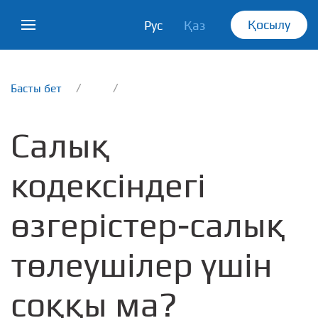
Қосылу
Рус
Қаз
Басты бет
Салық
кодексіндегі
өзгерістер-салық
төлеушілер үшін
соққы ма?