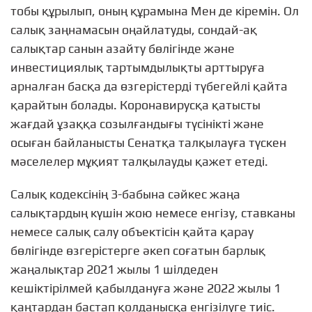
тобы құрылып, оның құрамына Мен де кіремін. Ол
салық заңнамасын оңайлатуды, сондай-ақ
салықтар санын азайту бөлігінде және
инвестициялық тартымдылықты арттыруға
арналған басқа да өзгерістерді түбегейлі қайта
қарайтын болады. Коронавирусқа қатысты
жағдай ұзаққа созылғандығы түсінікті және
осыған байланысты Сенатқа талқылауға түскен
мәселелер мұқият талқылауды қажет етеді.
Салық кодексінің 3-бабына сәйкес жаңа
салықтардың күшін жою немесе енгізу, ставканы
немесе салық салу объектісін қайта қарау
бөлігінде өзгерістерге әкеп соғатын барлық
жаңалықтар 2021 жылы 1 шілдеден
кешіктірілмей қабылдануға және 2022 жылы 1
қаңтардан бастап қолданысқа енгізілуге тиіс.