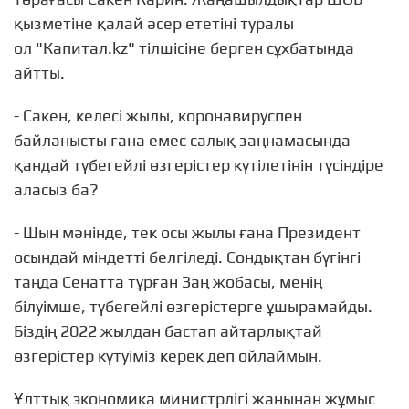
қызметіне қалай әсер ететіні туралы
ол "Капитал.kz" тілшісіне берген сұхбатында
айтты.
- Сакен, келесі жылы, коронавируспен
байланысты ғана емес салық заңнамасында
қандай түбегейлі өзгерістер күтілетінін түсіндіре
аласыз ба?
- Шын мәнінде, тек осы жылы ғана Президент
осындай міндетті белгіледі. Сондықтан бүгінгі
таңда Сенатта тұрған Заң жобасы, менің
білуімше, түбегейлі өзгерістерге ұшырамайды.
Біздің 2022 жылдан бастап айтарлықтай
өзгерістер күтуіміз керек деп ойлаймын.
Ұлттық экономика министрлігі жанынан жұмыс