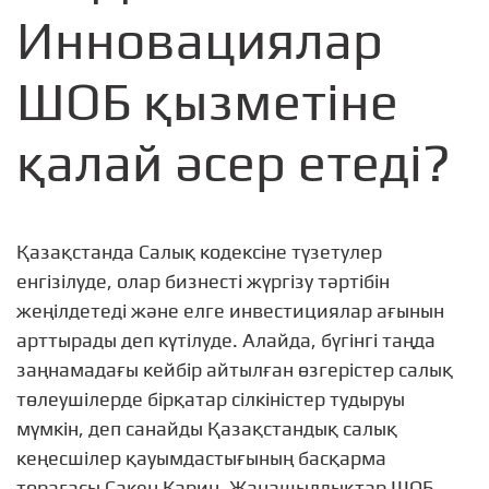
Инновациялар
ШОБ қызметіне
қалай әсер етеді?
Қазақстанда Салық кодексіне түзетулер
енгізілуде, олар бизнесті жүргізу тәртібін
жеңілдетеді және елге инвестициялар ағынын
арттырады деп күтілуде. Алайда, бүгінгі таңда
заңнамадағы кейбір айтылған өзгерістер салық
төлеушілерде бірқатар сілкіністер тудыруы
мүмкін, деп санайды Қазақстандық салық
кеңесшілер қауымдастығының басқарма
төрағасы Сакен Карин. Жаңашылдықтар ШОБ